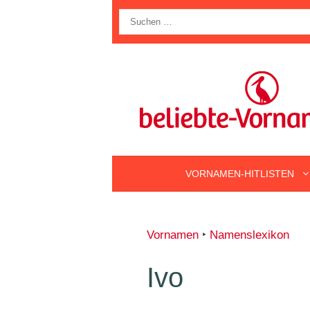
Zum
Suche
Inhalt
nach:
springen
VORNAMEN-HITLISTEN
Vornamen
‣
Namenslexikon
Ivo