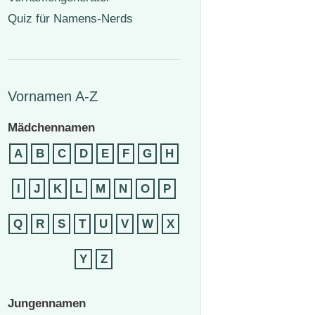
Quiz für Namens-Nerds
Vornamen A-Z
Mädchennamen
A
B
C
D
E
F
G
H
I
J
K
L
M
N
O
P
Q
R
S
T
U
V
W
X
Y
Z
Jungennamen