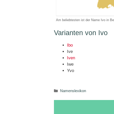
Am beliebtesten ist der Name Ivo in Be
Varianten von Ivo
Ibo
Ive
Iven
Iwe
Yvo
Kategorien
Namenslexikon