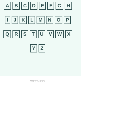
A
B
C
D
E
F
G
H
I
J
K
L
M
N
O
P
Q
R
S
T
U
V
W
X
Y
Z