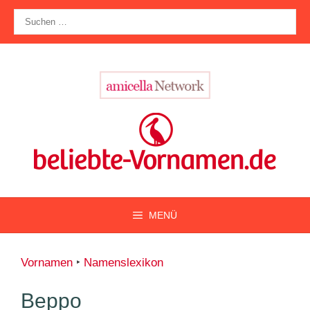
Zum
Suche
Inhalt
nach:
springen
MENÜ
Vornamen
‣
Namenslexikon
Beppo