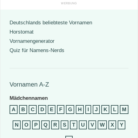
Deutschlands beliebteste Vornamen
Horstomat
Vornamengenerator
Quiz für Namens-Nerds
Vornamen A-Z
Mädchennamen
A
B
C
D
E
F
G
H
I
J
K
L
M
N
O
P
Q
R
S
T
U
V
W
X
Y