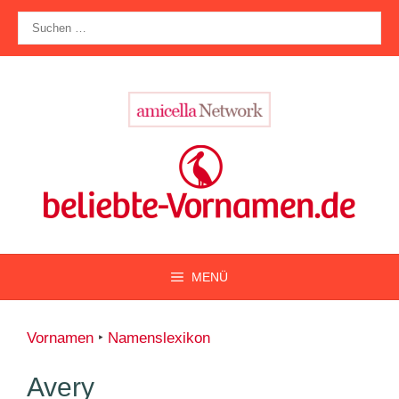
Zum
Suche
Inhalt
nach:
springen
MENÜ
Vornamen
‣
Namenslexikon
Avery