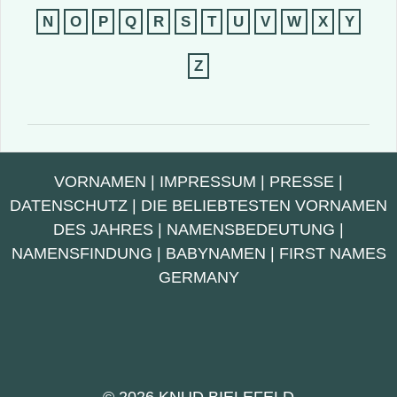
N
O
P
Q
R
S
T
U
V
W
X
Y
Z
VORNAMEN
|
IMPRESSUM
|
PRESSE
|
DATENSCHUTZ
|
DIE BELIEBTESTEN VORNAMEN
DES JAHRES
|
NAMENSBEDEUTUNG
|
NAMENSFINDUNG
|
BABYNAMEN
|
FIRST NAMES
GERMANY
© 2026 KNUD BIELEFELD