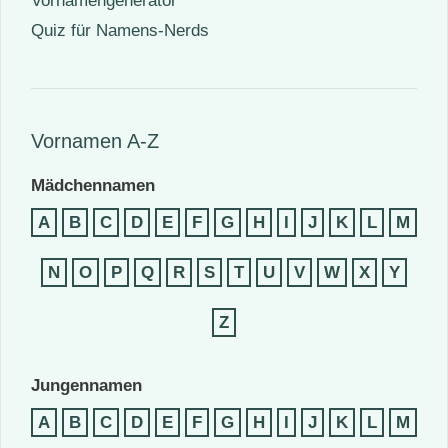
Vornamengenerator
Quiz für Namens-Nerds
Vornamen A-Z
Mädchennamen
A
B
C
D
E
F
G
H
I
J
K
L
M
N
O
P
Q
R
S
T
U
V
W
X
Y
Z
Jungennamen
A
B
C
D
E
F
G
H
I
J
K
L
M