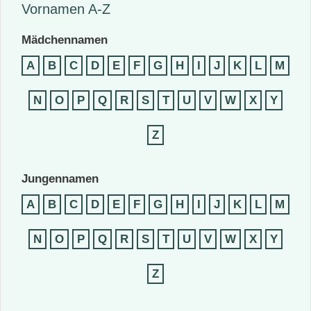
Vornamen A-Z
Mädchennamen
A
B
C
D
E
F
G
H
I
J
K
L
M
N
O
P
Q
R
S
T
U
V
W
X
Y
Z
Jungennamen
A
B
C
D
E
F
G
H
I
J
K
L
M
N
O
P
Q
R
S
T
U
V
W
X
Y
Z