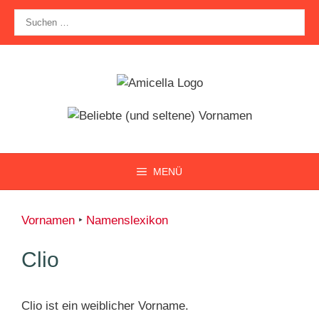
Zum
Suche
Inhalt
nach:
springen
MENÜ
Vornamen
‣
Namenslexikon
Clio
Clio ist ein weiblicher Vorname.