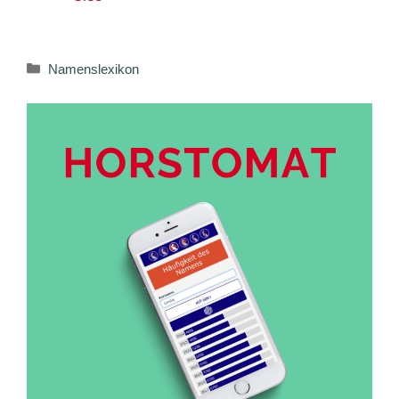
Kategorien
Namenslexikon