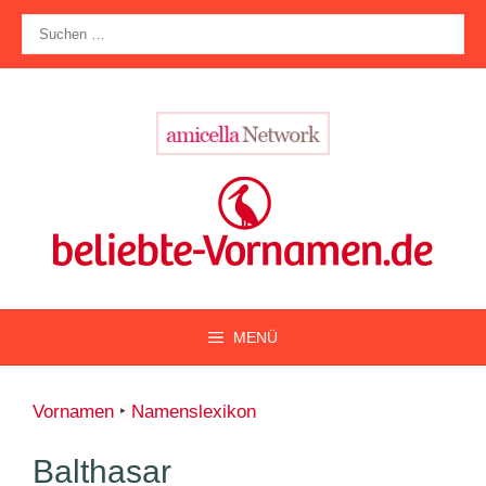
Zum
Suche
Inhalt
nach:
springen
MENÜ
Vornamen
‣
Namenslexikon
Balthasar