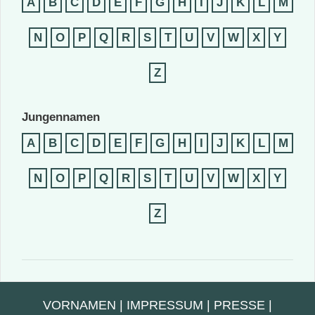
A
B
C
D
E
F
G
H
I
J
K
L
M
N
O
P
Q
R
S
T
U
V
W
X
Y
Z
Jungennamen
A
B
C
D
E
F
G
H
I
J
K
L
M
N
O
P
Q
R
S
T
U
V
W
X
Y
Z
VORNAMEN
|
IMPRESSUM
|
PRESSE
|