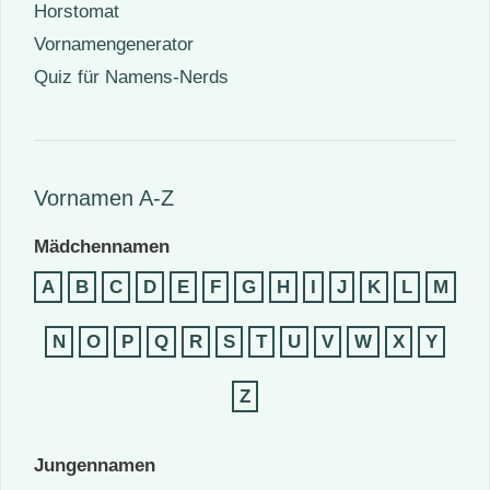
Horstomat
Vornamengenerator
Quiz für Namens-Nerds
Vornamen A-Z
Mädchennamen
A
B
C
D
E
F
G
H
I
J
K
L
M
N
O
P
Q
R
S
T
U
V
W
X
Y
Z
Jungennamen