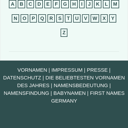
A
B
C
D
E
F
G
H
I
J
K
L
M
N
O
P
Q
R
S
T
U
V
W
X
Y
Z
VORNAMEN
|
IMPRESSUM
|
PRESSE
|
DATENSCHUTZ
|
DIE BELIEBTESTEN VORNAMEN
DES JAHRES
|
NAMENSBEDEUTUNG
|
NAMENSFINDUNG
|
BABYNAMEN
|
FIRST NAMES
GERMANY