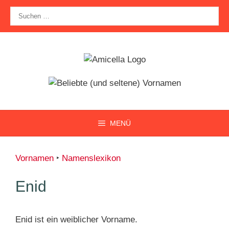
Zum
Suche
Inhalt
nach:
springen
MENÜ
Vornamen
‣
Namenslexikon
Enid
Enid ist ein weiblicher Vorname.