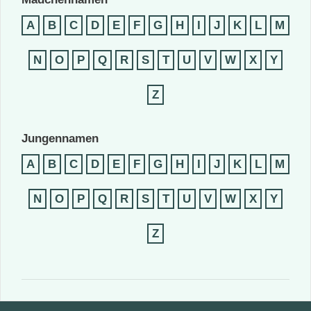
A
B
C
D
E
F
G
H
I
J
K
L
M
N
O
P
Q
R
S
T
U
V
W
X
Y
Z
Jungennamen
A
B
C
D
E
F
G
H
I
J
K
L
M
N
O
P
Q
R
S
T
U
V
W
X
Y
Z