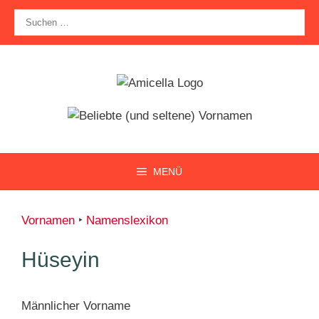
Zum
Suche
Inhalt
nach:
springen
MENÜ
Vornamen
‣
Namenslexikon
Hüseyin
Männlicher Vorname