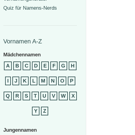
Quiz für Namens-Nerds
Vornamen A-Z
Mädchennamen
A
B
C
D
E
F
G
H
I
J
K
L
M
N
O
P
Q
R
S
T
U
V
W
X
Y
Z
Jungennamen