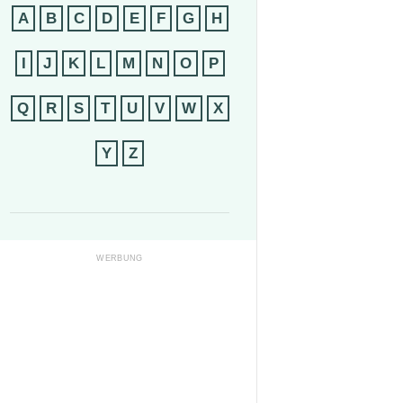
A
B
C
D
E
F
G
H
I
J
K
L
M
N
O
P
Q
R
S
T
U
V
W
X
Y
Z