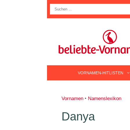
Zum
Suche
Inhalt
nach:
springen
VORNAMEN-HITLISTEN
Vornamen
‣
Namenslexikon
Danya