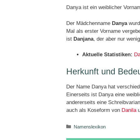
Danya ist ein weiblicher Vorna
Der Mädchenname
Danya
wurde
Mal als erster Vorname verge
ist
Danjana
, der aber nur weni
Aktuelle Statistiken:
Da
Herkunft und Bede
Der Name Danya hat verschied
Einerseits ist Danya eine wei
andererseits eine Schreibvari
auch als Koseform von
Danila
u
Kategorien
Namenslexikon