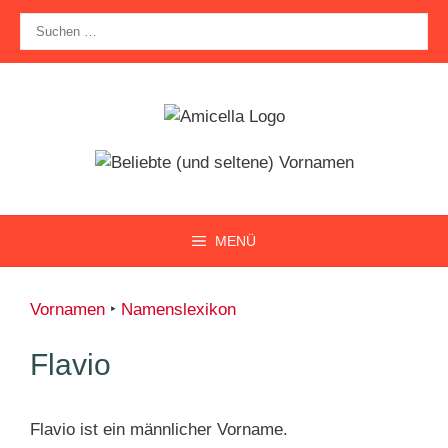
Zum
Suche
Inhalt
nach:
springen
MENÜ
Vornamen
‣
Namenslexikon
Flavio
Flavio ist ein männlicher Vorname.