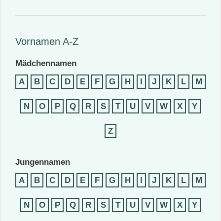
Vornamen A-Z
Mädchennamen
A
B
C
D
E
F
G
H
I
J
K
L
M
N
O
P
Q
R
S
T
U
V
W
X
Y
Z
Jungennamen
A
B
C
D
E
F
G
H
I
J
K
L
M
N
O
P
Q
R
S
T
U
V
W
X
Y