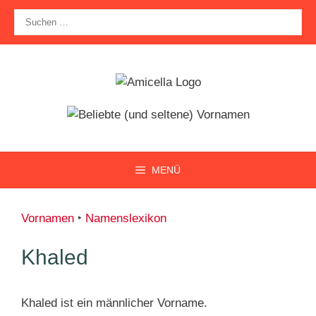
Zum
Suche
Inhalt
nach:
springen
MENÜ
Vornamen
‣
Namenslexikon
Khaled
Khaled ist ein männlicher Vorname.