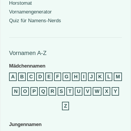
Horstomat
Vornamengenerator
Quiz für Namens-Nerds
Vornamen A-Z
Mädchennamen
A
B
C
D
E
F
G
H
I
J
K
L
M
N
O
P
Q
R
S
T
U
V
W
X
Y
Z
Jungennamen