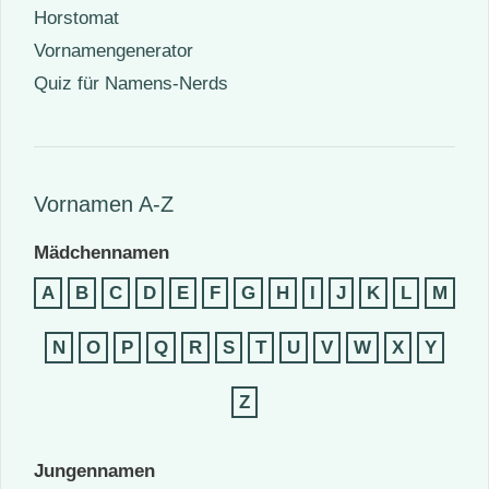
Horstomat
Vornamengenerator
Quiz für Namens-Nerds
Vornamen A-Z
Mädchennamen
A
B
C
D
E
F
G
H
I
J
K
L
M
N
O
P
Q
R
S
T
U
V
W
X
Y
Z
Jungennamen