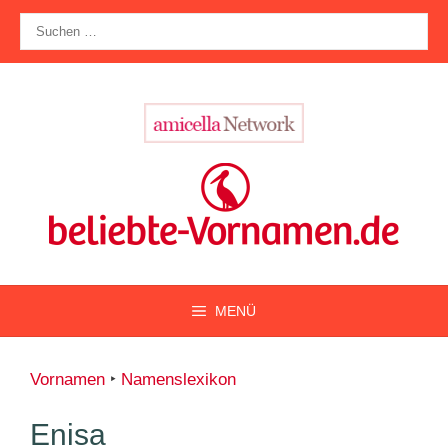
Zum
Suche
Inhalt
nach:
springen
MENÜ
Vornamen
‣
Namenslexikon
Enisa