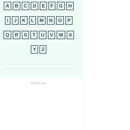
A
B
C
D
E
F
G
H
I
J
K
L
M
N
O
P
Q
R
S
T
U
V
W
X
Y
Z