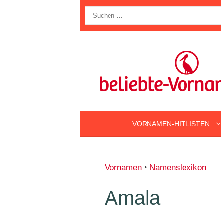
Zum
Suche
Inhalt
nach:
springen
VORNAMEN-HITLISTEN
Vornamen
‣
Namenslexikon
Amala