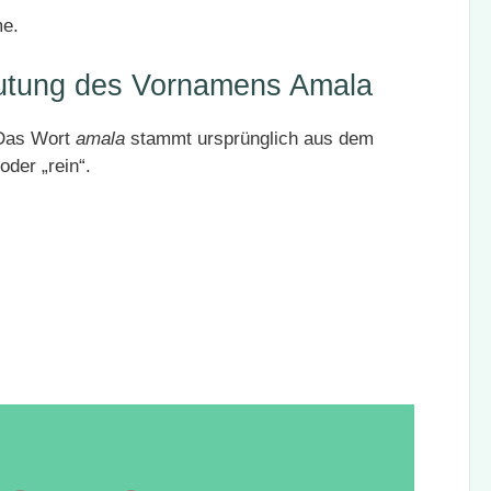
me.
utung des Vornamens Amala
 Das Wort
amala
stammt ursprünglich aus dem
oder „rein“.