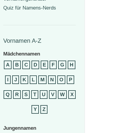
Quiz für Namens-Nerds
Vornamen A-Z
Mädchennamen
A
B
C
D
E
F
G
H
I
J
K
L
M
N
O
P
Q
R
S
T
U
V
W
X
Y
Z
Jungennamen