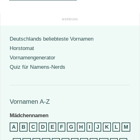
Deutschlands beliebteste Vornamen
Horstomat
Vornamengenerator
Quiz für Namens-Nerds
Vornamen A-Z
Mädchennamen
A
B
C
D
E
F
G
H
I
J
K
L
M