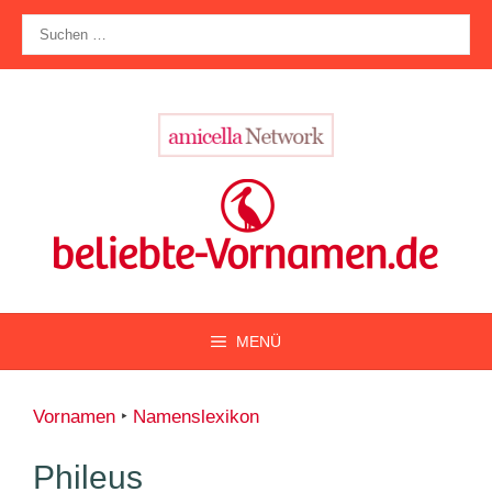
Zum
Suche
Inhalt
nach:
springen
MENÜ
Vornamen
‣
Namenslexikon
Phileus