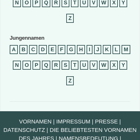
N
O
P
Q
R
S
T
U
V
W
X
Y
Z
Jungennamen
A
B
C
D
E
F
G
H
I
J
K
L
M
N
O
P
Q
R
S
T
U
V
W
X
Y
Z
VORNAMEN
|
IMPRESSUM
|
PRESSE
|
DATENSCHUTZ
|
DIE BELIEBTESTEN VORNAMEN
DES JAHRES
|
NAMENSBEDEUTUNG
|