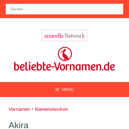
Zum
Suche
Inhalt
nach:
springen
MENÜ
Vornamen
‣
Namenslexikon
Akira