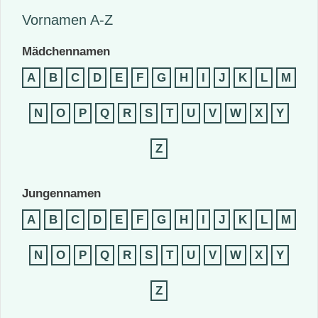
Vornamen A-Z
Mädchennamen
A
B
C
D
E
F
G
H
I
J
K
L
M
N
O
P
Q
R
S
T
U
V
W
X
Y
Z
Jungennamen
A
B
C
D
E
F
G
H
I
J
K
L
M
N
O
P
Q
R
S
T
U
V
W
X
Y
Z