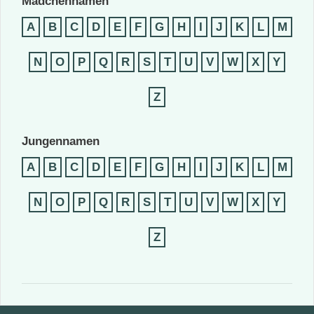
Mädchennamen
A
B
C
D
E
F
G
H
I
J
K
L
M
N
O
P
Q
R
S
T
U
V
W
X
Y
Z
Jungennamen
A
B
C
D
E
F
G
H
I
J
K
L
M
N
O
P
Q
R
S
T
U
V
W
X
Y
Z