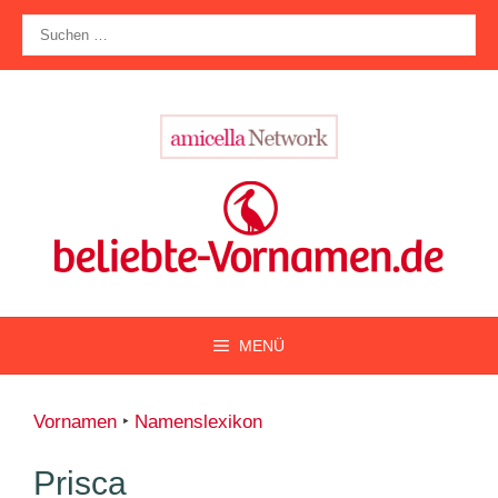
Zum
Suche
Inhalt
nach:
springen
MENÜ
Vornamen
‣
Namenslexikon
Prisca