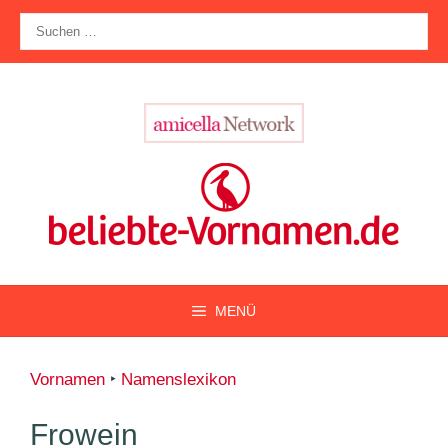
Zum
Suche
Inhalt
nach:
springen
MENÜ
Vornamen
‣
Namenslexikon
Frowein