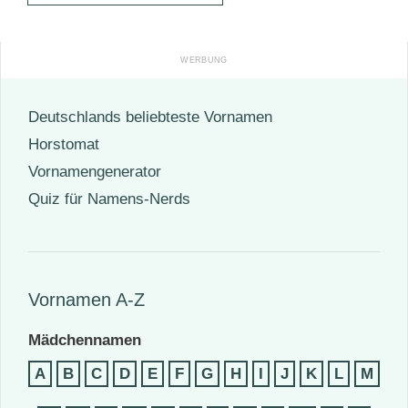
Deutschlands beliebteste Vornamen
Horstomat
Vornamengenerator
Quiz für Namens-Nerds
Vornamen A-Z
Mädchennamen
A
B
C
D
E
F
G
H
I
J
K
L
M