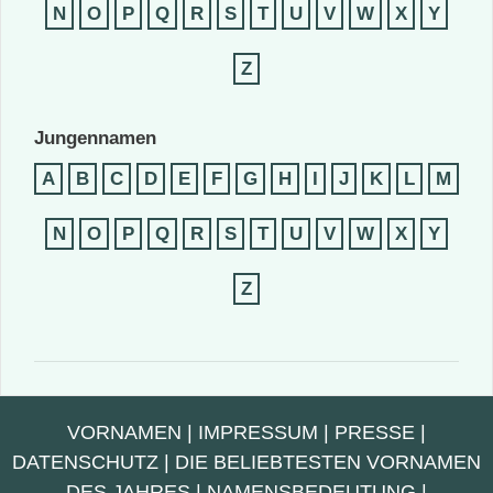
N
O
P
Q
R
S
T
U
V
W
X
Y
Z
Jungennamen
A
B
C
D
E
F
G
H
I
J
K
L
M
N
O
P
Q
R
S
T
U
V
W
X
Y
Z
VORNAMEN
|
IMPRESSUM
|
PRESSE
|
DATENSCHUTZ
|
DIE BELIEBTESTEN VORNAMEN
DES JAHRES
|
NAMENSBEDEUTUNG
|