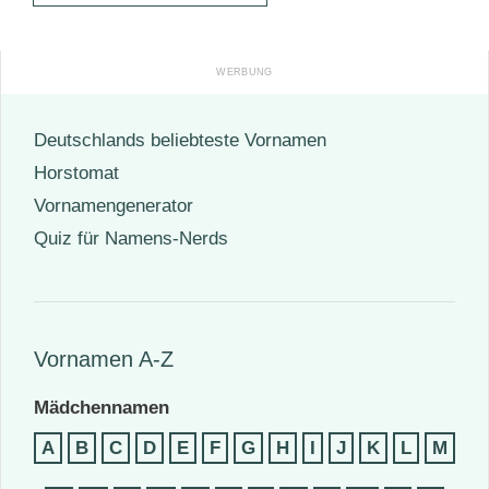
Deutschlands beliebteste Vornamen
Horstomat
Vornamengenerator
Quiz für Namens-Nerds
Vornamen A-Z
Mädchennamen
A
B
C
D
E
F
G
H
I
J
K
L
M