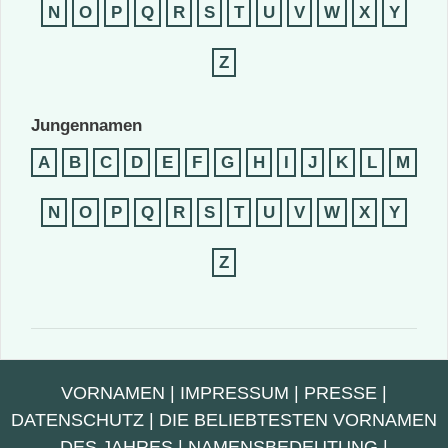
N
O
P
Q
R
S
T
U
V
W
X
Y
Z
Jungennamen
A
B
C
D
E
F
G
H
I
J
K
L
M
N
O
P
Q
R
S
T
U
V
W
X
Y
Z
VORNAMEN
|
IMPRESSUM
|
PRESSE
|
DATENSCHUTZ
|
DIE BELIEBTESTEN VORNAMEN
DES JAHRES
|
NAMENSBEDEUTUNG
|