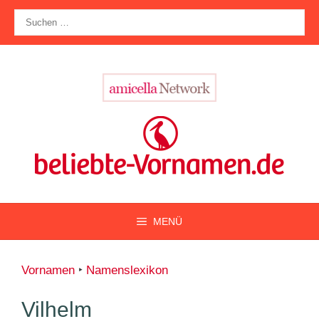
Zum
Suche
Inhalt
nach:
springen
MENÜ
Vornamen
‣
Namenslexikon
Vilhelm