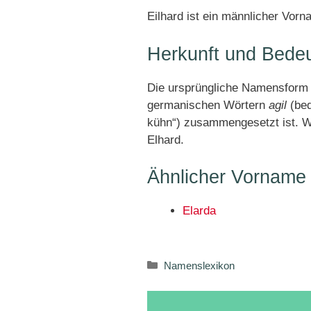
Eilhard ist ein männlicher Vorn
Herkunft und Bede
Die ursprüngliche Namensform v
germanischen Wörtern
agil
(bed
kühn“) zusammengesetzt ist. W
Elhard.
Ähnlicher Vorname
Elarda
Kategorien
Namenslexikon