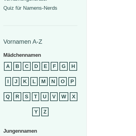
Quiz für Namens-Nerds
Vornamen A-Z
Mädchennamen
A
B
C
D
E
F
G
H
I
J
K
L
M
N
O
P
Q
R
S
T
U
V
W
X
Y
Z
Jungennamen