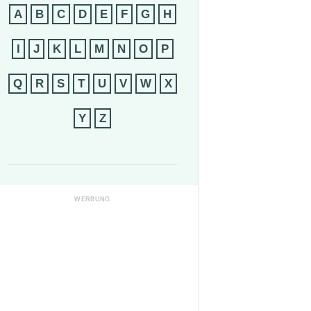
A
B
C
D
E
F
G
H
I
J
K
L
M
N
O
P
Q
R
S
T
U
V
W
X
Y
Z