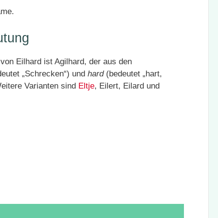
ame.
utung
on Eilhard ist Agilhard, der aus den
eutet „Schrecken“) und
hard
(bedeutet „hart,
eitere Varianten sind
Eltje
, Eilert, Eilard und