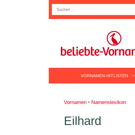
Zum
Suche
Inhalt
nach:
springen
VORNAMEN-HITLISTEN
Vornamen
‣
Namenslexikon
Eilhard