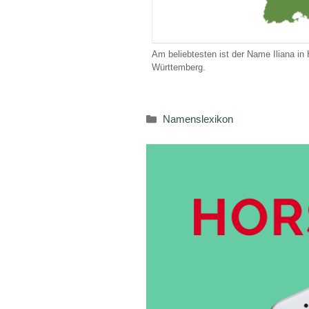
Am beliebtesten ist der Name Iliana i
Württemberg.
Kategorien
Namenslexikon