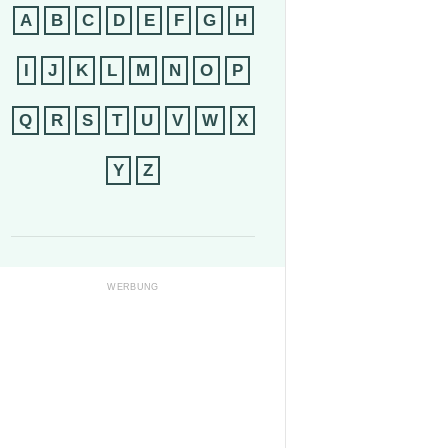
A
B
C
D
E
F
G
H
I
J
K
L
M
N
O
P
Q
R
S
T
U
V
W
X
Y
Z