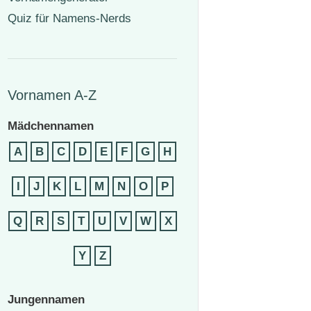
Quiz für Namens-Nerds
Vornamen A-Z
Mädchennamen
A
B
C
D
E
F
G
H
I
J
K
L
M
N
O
P
Q
R
S
T
U
V
W
X
Y
Z
Jungennamen