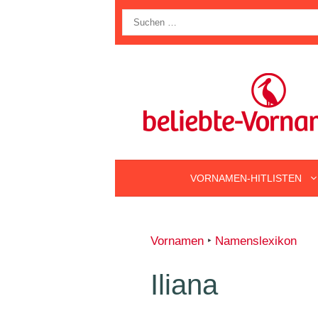
Zum
Suche
Inhalt
nach:
springen
VORNAMEN-HITLISTEN
Vornamen
‣
Namenslexikon
Iliana