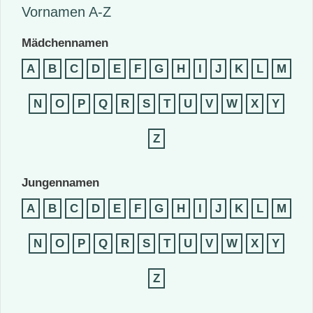
Vornamen A-Z
Mädchennamen
A
B
C
D
E
F
G
H
I
J
K
L
M
N
O
P
Q
R
S
T
U
V
W
X
Y
Z
Jungennamen
A
B
C
D
E
F
G
H
I
J
K
L
M
N
O
P
Q
R
S
T
U
V
W
X
Y
Z