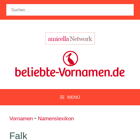
Zum
Suche
Inhalt
nach:
springen
MENÜ
Vornamen
‣
Namenslexikon
Falk