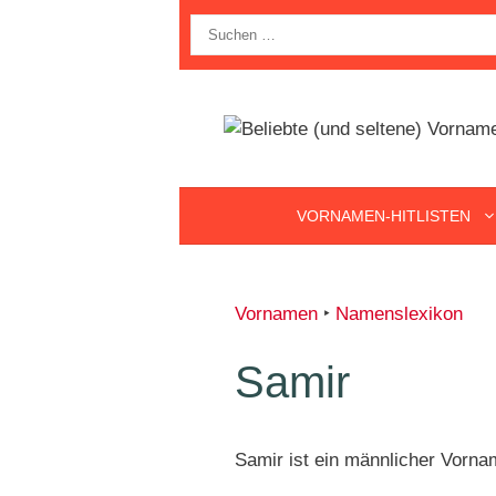
Zum
Suche
Inhalt
nach:
springen
VORNAMEN-HITLISTEN
Vornamen
‣
Namenslexikon
Samir
Samir ist ein männlicher Vorna