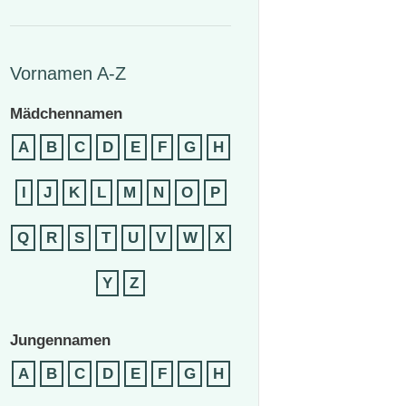
Vornamen A-Z
Mädchennamen
A
B
C
D
E
F
G
H
I
J
K
L
M
N
O
P
Q
R
S
T
U
V
W
X
Y
Z
Jungennamen
A
B
C
D
E
F
G
H