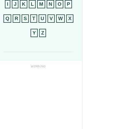
I
J
K
L
M
N
O
P
Q
R
S
T
U
V
W
X
Y
Z