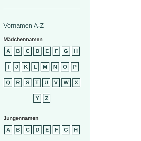
Vornamen A-Z
Mädchennamen
A
B
C
D
E
F
G
H
I
J
K
L
M
N
O
P
Q
R
S
T
U
V
W
X
Y
Z
Jungennamen
A
B
C
D
E
F
G
H