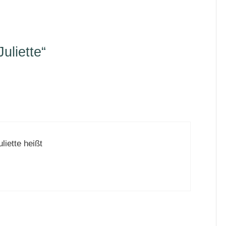
uliette“
liette heißt