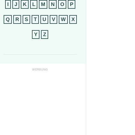
I
J
K
L
M
N
O
P
Q
R
S
T
U
V
W
X
Y
Z