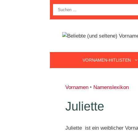
Zum
Suche
Inhalt
nach:
springen
VORNAMEN-HITLISTEN
Vornamen
‣
Namenslexikon
Juliette
Juliette ist ein weiblicher Vorn