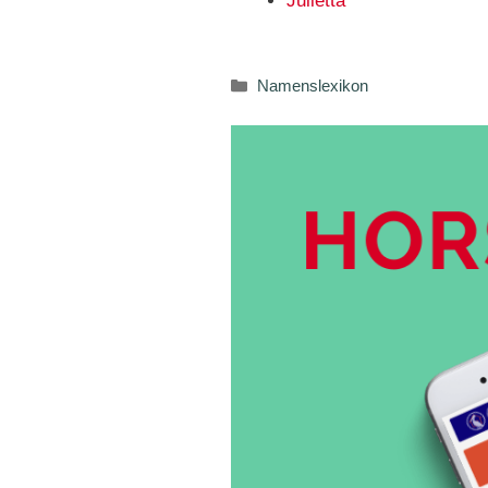
Julietta
Kategorien
Namenslexikon