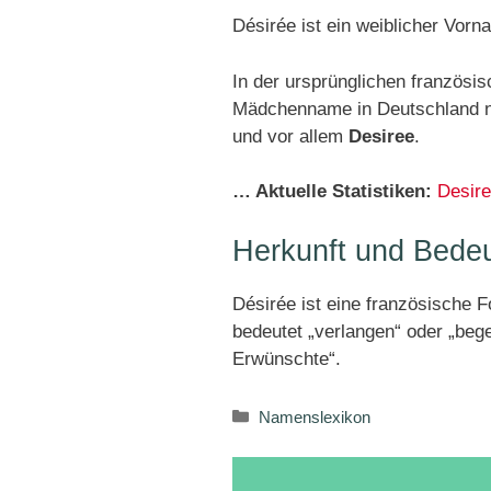
Désirée ist ein weiblicher Vorn
In der ursprünglichen französ
Mädchenname in Deutschland nur
und vor allem
Desiree
.
… Aktuelle Statistiken:
Desir
Herkunft und Bede
Désirée ist eine französische
bedeutet „verlangen“ oder „beg
Erwünschte“.
Kategorien
Namenslexikon