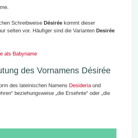
ame.
ischen Schreibweise
Désirée
kommt dieser
 selten vor. Häufiger sind die Varianten
Desirée
ee als Babyname
utung des Vornamens Désirée
 Form des lateinischen Namens
Desideria
und
ehren“ beziehungsweise „die Ersehnte“ oder „die