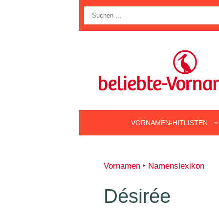
Zum
Suche
Inhalt
nach:
springen
VORNAMEN-HITLISTEN
Vornamen
‣
Namenslexikon
Désirée