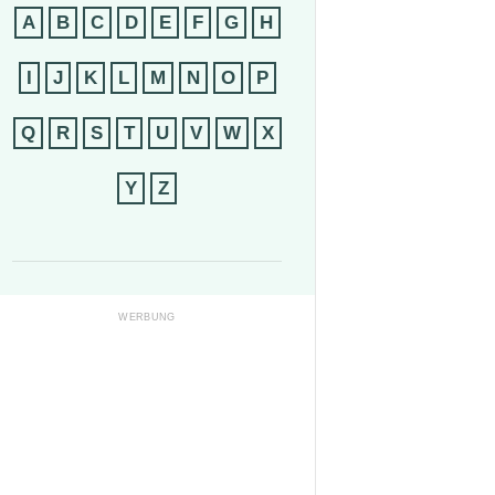
A
B
C
D
E
F
G
H
I
J
K
L
M
N
O
P
Q
R
S
T
U
V
W
X
Y
Z