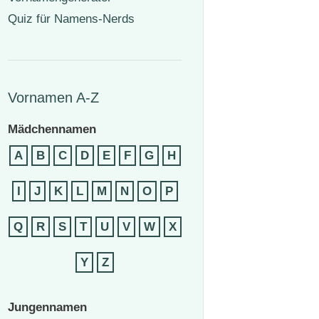
Quiz für Namens-Nerds
Vornamen A-Z
Mädchennamen
A
B
C
D
E
F
G
H
I
J
K
L
M
N
O
P
Q
R
S
T
U
V
W
X
Y
Z
Jungennamen