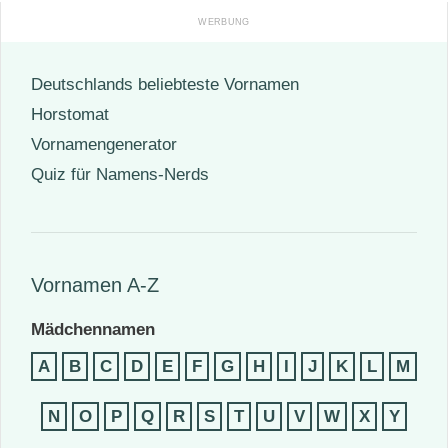
Deutschlands beliebteste Vornamen
Horstomat
Vornamengenerator
Quiz für Namens-Nerds
Vornamen A-Z
Mädchennamen
A
B
C
D
E
F
G
H
I
J
K
L
M
N
O
P
Q
R
S
T
U
V
W
X
Y