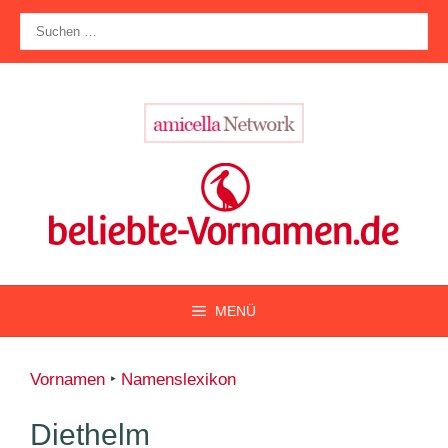
Zum
Suche
Inhalt
nach:
springen
MENÜ
Vornamen
‣
Namenslexikon
Diethelm