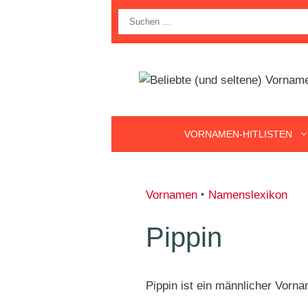
Zum
Suche
Inhalt
nach:
springen
VORNAMEN-HITLISTEN
Vornamen
‣
Namenslexikon
Pippin
Pippin ist ein männlicher Vorn