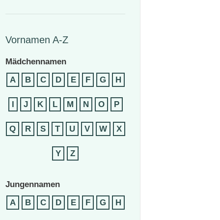
Vornamen A-Z
Mädchennamen
A
B
C
D
E
F
G
H
I
J
K
L
M
N
O
P
Q
R
S
T
U
V
W
X
Y
Z
Jungennamen
A
B
C
D
E
F
G
H