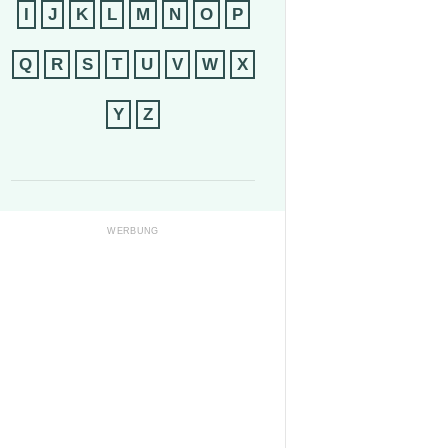
I
J
K
L
M
N
O
P
Q
R
S
T
U
V
W
X
Y
Z