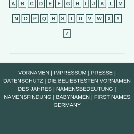
A
B
C
D
E
F
G
H
I
J
K
L
M
N
O
P
Q
R
S
T
U
V
W
X
Y
Z
VORNAMEN
|
IMPRESSUM
|
PRESSE
|
DATENSCHUTZ
|
DIE BELIEBTESTEN VORNAMEN
DES JAHRES
|
NAMENSBEDEUTUNG
|
NAMENSFINDUNG
|
BABYNAMEN
|
FIRST NAMES
GERMANY