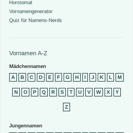
Horstomat
Vornamengenerator
Quiz für Namens-Nerds
Vornamen A-Z
Mädchennamen
A
B
C
D
E
F
G
H
I
J
K
L
M
N
O
P
Q
R
S
T
U
V
W
X
Y
Z
Jungennamen