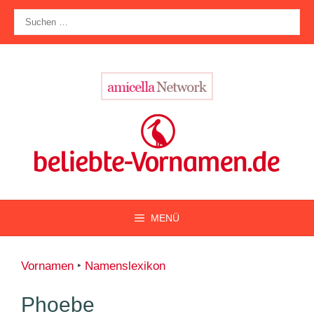
Zum
Suche
Inhalt
nach:
springen
MENÜ
Vornamen
‣
Namenslexikon
Phoebe