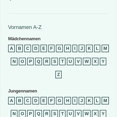
Vornamen A-Z
Mädchennamen
A
B
C
D
E
F
G
H
I
J
K
L
M
N
O
P
Q
R
S
T
U
V
W
X
Y
Z
Jungennamen
A
B
C
D
E
F
G
H
I
J
K
L
M
N
O
P
Q
R
S
T
U
V
W
X
Y