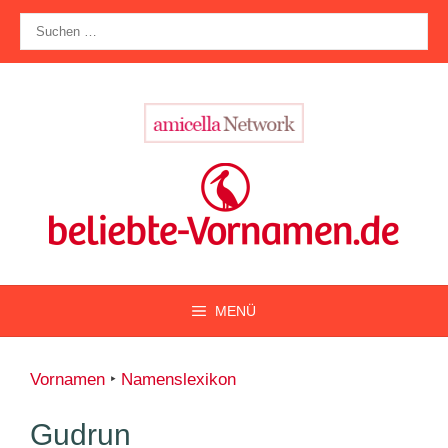
Zum
Suche
Inhalt
nach:
springen
MENÜ
Vornamen
‣
Namenslexikon
Gudrun