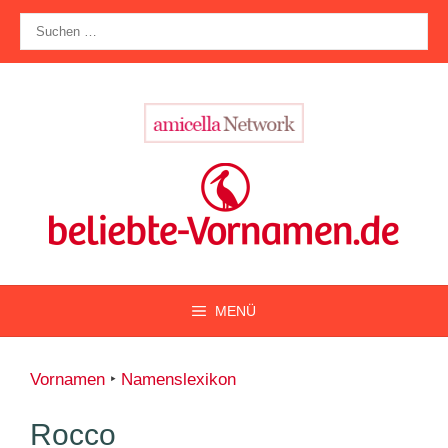
Zum
Suche
Inhalt
nach:
springen
MENÜ
Vornamen
‣
Namenslexikon
Rocco