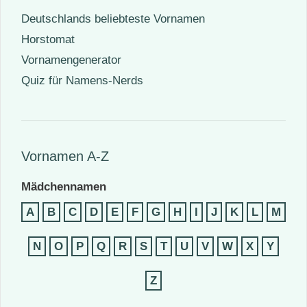
Deutschlands beliebteste Vornamen
Horstomat
Vornamengenerator
Quiz für Namens-Nerds
Vornamen A-Z
Mädchennamen
A
B
C
D
E
F
G
H
I
J
K
L
M
N
O
P
Q
R
S
T
U
V
W
X
Y
Z