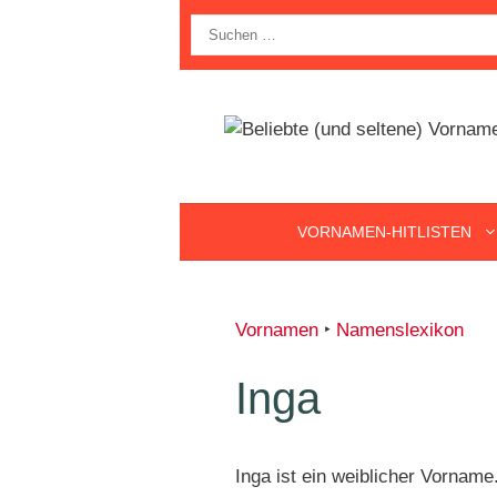
Zum
Suche
Inhalt
nach:
springen
VORNAMEN-HITLISTEN
Vornamen
‣
Namenslexikon
Inga
Inga ist ein weiblicher Vorname