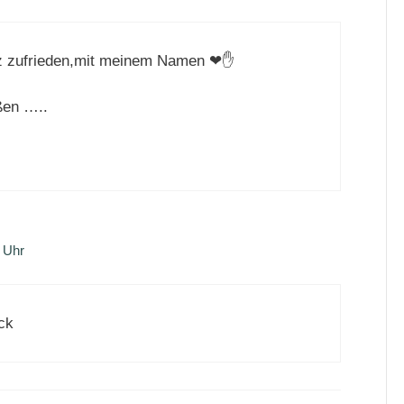
anz zufrieden,mit meinem Namen ❤✋
ßen …..
 Uhr
ck