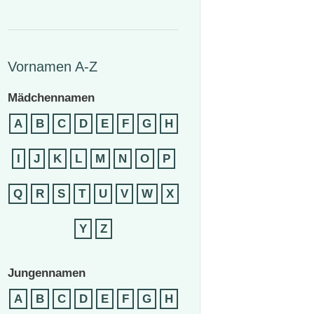
Vornamen A-Z
Mädchennamen
A
B
C
D
E
F
G
H
I
J
K
L
M
N
O
P
Q
R
S
T
U
V
W
X
Y
Z
Jungennamen
A
B
C
D
E
F
G
H