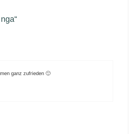
Inga“
amen ganz zufrieden 🙂