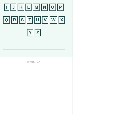
I
J
K
L
M
N
O
P
Q
R
S
T
U
V
W
X
Y
Z