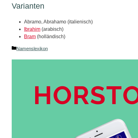
Varianten
Abramo, Abrahamo (italienisch)
Ibrahim
(arabisch)
Bram
(holländisch)
Kategorien
Namenslexikon