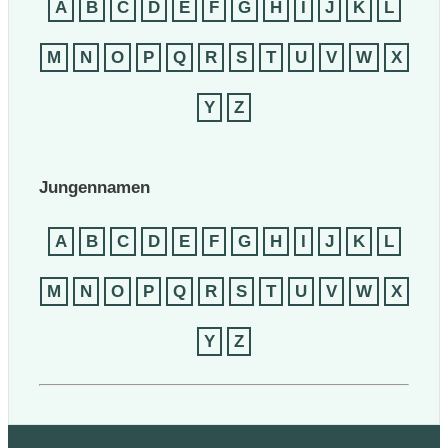
A
B
C
D
E
F
G
H
I
J
K
L
M
N
O
P
Q
R
S
T
U
V
W
X
Y
Z
Jungennamen
A
B
C
D
E
F
G
H
I
J
K
L
M
N
O
P
Q
R
S
T
U
V
W
X
Y
Z