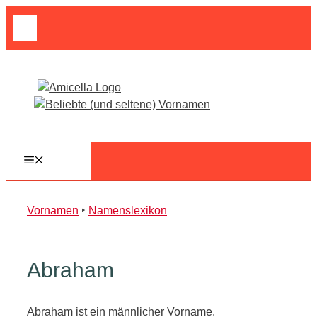
Zum
Suche
Inhalt
nach:
springen
MENÜ
Vornamen
‣
Namenslexikon
Abraham
Abraham ist ein männlicher Vorname.