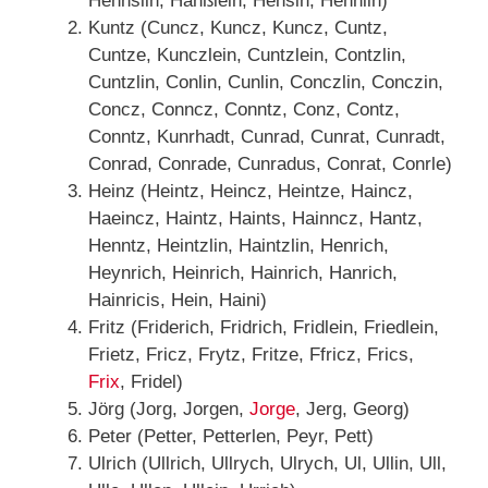
Hennslin, Hanßlein, Hensin, Hennlin)
Kuntz (Cuncz, Kuncz, Kuncz, Cuntz,
Cuntze, Kunczlein, Cuntzlein, Contzlin,
Cuntzlin, Conlin, Cunlin, Conczlin, Conczin,
Concz, Conncz, Conntz, Conz, Contz,
Conntz, Kunrhadt, Cunrad, Cunrat, Cunradt,
Conrad, Conrade, Cunradus, Conrat, Conrle)
Heinz (Heintz, Heincz, Heintze, Haincz,
Haeincz, Haintz, Haints, Hainncz, Hantz,
Henntz, Heintzlin, Haintzlin, Henrich,
Heynrich, Heinrich, Hainrich, Hanrich,
Hainricis, Hein, Haini)
Fritz (Friderich, Fridrich, Fridlein, Friedlein,
Frietz, Fricz, Frytz, Fritze, Ffricz, Frics,
Frix
, Fridel)
Jörg (Jorg, Jorgen,
Jorge
, Jerg, Georg)
Peter (Petter, Petterlen, Peyr, Pett)
Ulrich (Ullrich, Ullrych, Ulrych, Ul, Ullin, Ull,