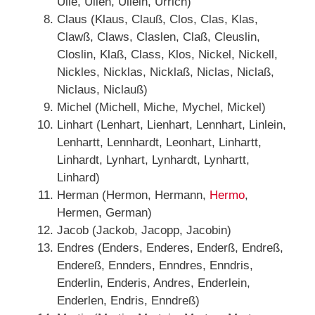
Ulle, Ullen, Ullein, Urrich)
Claus (Klaus, Clauß, Clos, Clas, Klas,
Clawß, Claws, Claslen, Claß, Cleuslin,
Closlin, Klaß, Class, Klos, Nickel, Nickell,
Nickles, Nicklas, Nicklaß, Niclas, Niclaß,
Niclaus, Niclauß)
Michel (Michell, Miche, Mychel, Mickel)
Linhart (Lenhart, Lienhart, Lennhart, Linlein,
Lenhartt, Lennhardt, Leonhart, Linhartt,
Linhardt, Lynhart, Lynhardt, Lynhartt,
Linhard)
Herman (Hermon, Hermann,
Hermo
,
Hermen, German)
Jacob (Jackob, Jacopp, Jacobin)
Endres (Enders, Enderes, Enderß, Endreß,
Endereß, Ennders, Enndres, Enndris,
Enderlin, Enderis, Andres, Enderlein,
Enderlen, Endris, Enndreß)