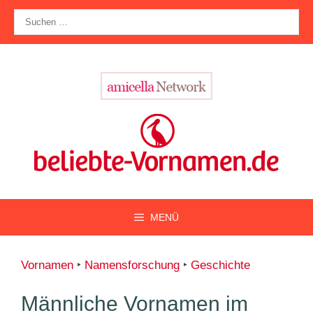
Zum
Suche
Inhalt
nach:
springen
MENÜ
Vornamen
‣
Namensforschung
‣
Geschichte
Männliche Vornamen im