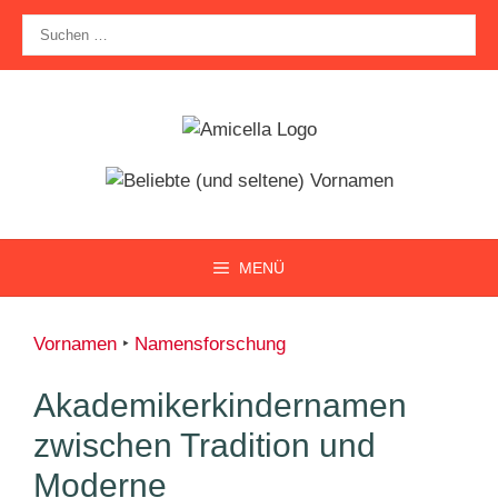
Zum
Suche
Inhalt
nach:
springen
MENÜ
Vornamen
‣
Namensforschung
Akademikerkindernamen
zwischen Tradition und
Moderne