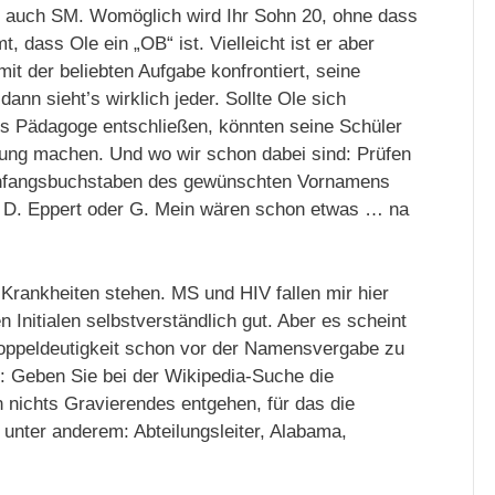
ht auch SM. Womöglich wird Ihr Sohn 20, ohne dass
 dass Ole ein „OB“ ist. Vielleicht ist er aber
it der beliebten Aufgabe konfrontiert, seine
 dann sieht’s wirklich jeder. Sollte Ole sich
als Pädagoge entschließen, könnten seine Schüler
ckung machen. Und wo wir schon dabei sind: Prüfen
 Anfangsbuchstaben des gewünschten Vornamens
 D. Eppert oder G. Mein wären schon etwas … na
r Krankheiten stehen. MS und HIV fallen mir hier
 Initialen selbstverständlich gut. Aber es scheint
Doppeldeutigkeit schon vor der Namensvergabe zu
 Geben Sie bei der Wikipedia-Suche die
n nichts Gravierendes entgehen, für das die
unter anderem: Abteilungsleiter, Alabama,