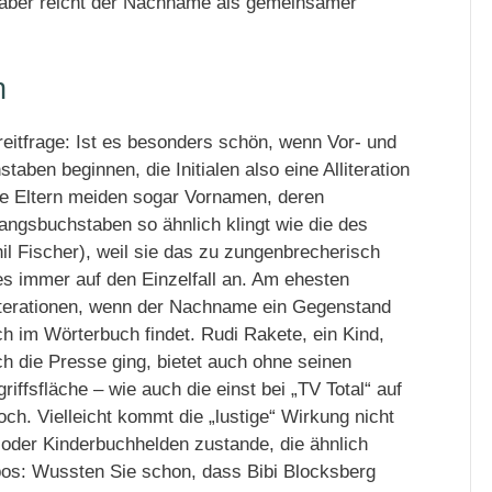
– aber reicht der Nachname als gemeinsamer
n
reitfrage: Ist es besonders schön, wenn Vor- und
en beginnen, die Initialen also eine Alliteration
he Eltern meiden sogar Vornamen, deren
angsbuchstaben so ähnlich klingt wie die des
l Fischer), weil sie das zu zungenbrecherisch
es immer auf den Einzelfall an. Am ehesten
literationen, wenn der Nachname ein Gegenstand
uch im Wörterbuch findet. Rudi Rakete, ein Kind,
 die Presse ging, bietet auch ohne seinen
iffsfläche – wie auch die einst bei „TV Total“ auf
h. Vielleicht kommt die „lustige“ Wirkung nicht
- oder Kinderbuchhelden zustande, die ähnlich
pos: Wussten Sie schon, dass Bibi Blocksberg