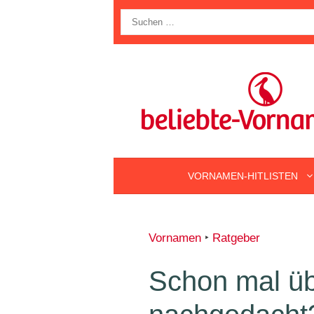
Zum
Suche
Inhalt
nach:
springen
VORNAMEN-HITLISTEN
Vornamen
‣
Ratgeber
Schon mal übe