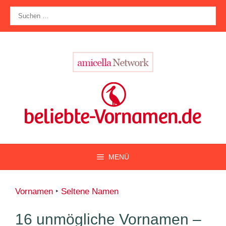
Zum
Suche
Inhalt
nach:
springen
MENÜ
Vornamen
‣
Seltene Namen
16 unmögliche Vornamen –