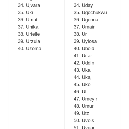
Ujvara
Uday
Uki
Ugochukwu
Umut
Ugonna
Unika
Umair
Urielle
Ur
Urzula
Uyiosa
Uzoma
Ubejd
Ucar
Uddin
Uka
Ukaj
Uke
Ul
Umeyir
Umur
Utz
Uvejs
Uygar