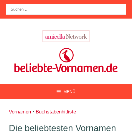
Zum
Suche
Inhalt
nach:
springen
MENÜ
Vornamen
‣
Buchstabenhitliste
Die beliebtesten Vornamen