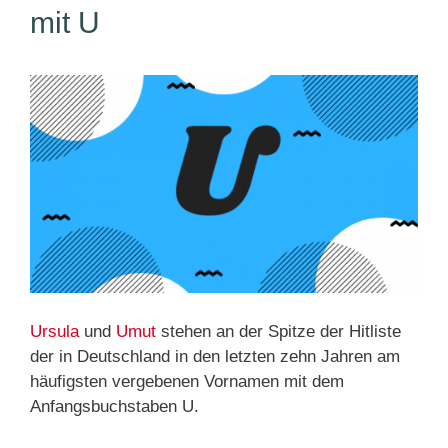
mit U
Ursula
und
Umut
stehen an der Spitze der Hitliste
der in Deutschland in den letzten zehn Jahren am
häufigsten vergebenen Vornamen mit dem
Anfangsbuchstaben U.