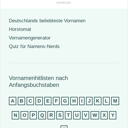
Deutschlands beliebteste Vornamen
Horstomat
Vornamengenerator
Quiz für Namens-Nerds
Vornamenhitlisten nach
Anfangsbuchstaben
A
B
C
D
E
F
G
H
I
J
K
L
M
N
O
P
Q
R
S
T
U
V
W
X
Y